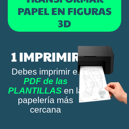
PAPEL EN FIGURAS
3D
1 IMPRIMIR
Debes imprimir el
PDF de las
PLANTILLAS
en la
papelería más
cercana