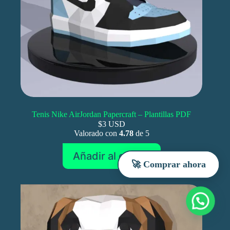
Tenis Nike AirJordan Papercraft – Plantillas PDF
$3 USD
Valorado con
4.78
de 5
Añadir al carrito
🚀 Comprar ahora