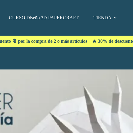
CURSO Diseño 3D PAPERCRAFT
TIENDA
mpra de 2 o más artículos 🔥 30% de descuento 🔖 por la compra