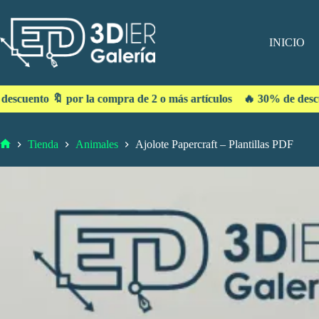
INICIO
la compra de 2 o más artículos 🔥 30% de descuento 🔖 por la co
Tienda
Animales
Ajolote Papercraft – Plantillas PDF