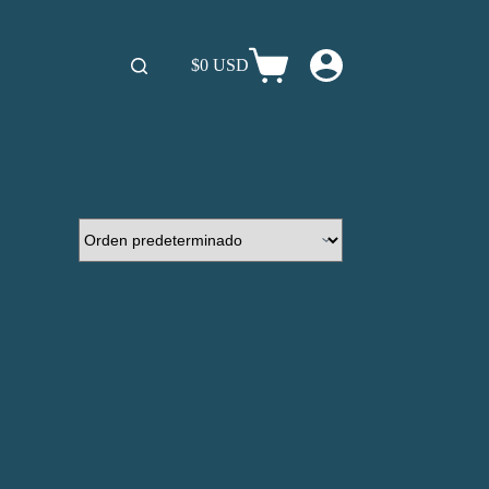
$0 USD
Carro
de
compra