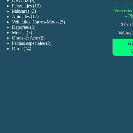
3
GRATIS
3
productos
19
Personajes
19
Wolverine
3
productos
Máscaras
3
– Pl
productos
17
Animales
17
productos
5
Vehículos: Carros-Motos
5
$15 
5
productos
Deportes
5
3
productos
Música
3
Valora
productos
2
Obras de Arte
2
Añ
productos
2
Fechas especiales
2
14
productos
Otros
14
productos