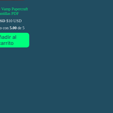
 Vamp Papercraft
antillas PDF
USD
$10 USD
do con
5.00
de 5
adir al
carrito