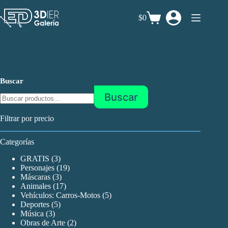
Saltar
al
$0
Carro
contenido
de
compra
Buscar
Buscar
Filtrar por precio
Categorías
3
GRATIS
3
productos
19
Personajes
19
3
productos
Máscaras
3
productos
17
Animales
17
productos
5
Vehículos: Carros-Motos
5
5
productos
Deportes
5
3
productos
Música
3
productos
2
Obras de Arte
2