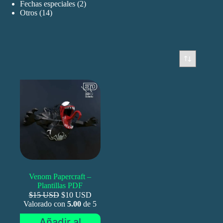
productos
2
Fechas especiales
2
14
productos
Otros
14
productos
Venom Papercraft –
Plantillas PDF
$15 USD
$10 USD
Valorado con
5.00
de 5
Añadir al