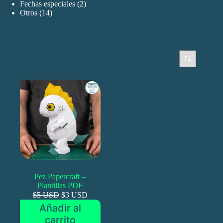
productos
2
Fechas especiales
2
14
productos
Otros
14
productos
Pez Papercraft –
Plantillas PDF
$5 USD
$3 USD
Añadir al
carrito