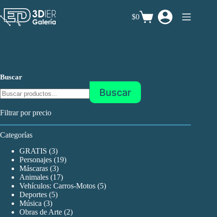
Saltar
al
$0
Carro
contenido
de
compra
Buscar
Buscar
Filtrar por precio
Categorías
3
GRATIS
3
productos
19
Personajes
19
3
productos
Máscaras
3
productos
17
Animales
17
productos
5
Vehículos: Carros-Motos
5
5
productos
Deportes
5
3
productos
Música
3
productos
2
Obras de Arte
2