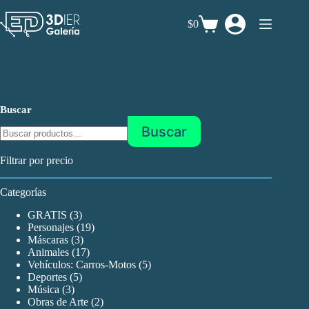
Saltar
al
$0
Carro
contenido
de
compra
Buscar
Buscar
Filtrar por precio
Categorías
3
GRATIS
3
productos
19
Personajes
19
3
productos
Máscaras
3
productos
17
Animales
17
productos
5
Vehículos: Carros-Motos
5
5
productos
Deportes
5
3
productos
Música
3
productos
2
Obras de Arte
2