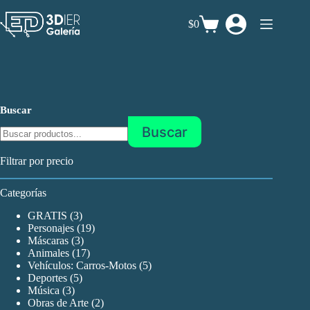
Saltar
al
$0
Carro
contenido
de
compra
Buscar
Buscar
Filtrar por precio
Categorías
3
GRATIS
3
productos
19
Personajes
19
3
productos
Máscaras
3
productos
17
Animales
17
productos
5
Vehículos: Carros-Motos
5
5
productos
Deportes
5
3
productos
Música
3
productos
2
Obras de Arte
2