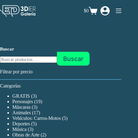
Saltar
al
$0
Carro
contenido
de
compra
Buscar
Buscar
Filtrar por precio
Categorías
3
GRATIS
3
productos
19
Personajes
19
3
productos
Máscaras
3
productos
17
Animales
17
productos
5
Vehículos: Carros-Motos
5
5
productos
Deportes
5
3
productos
Música
3
productos
2
Obras de Arte
2