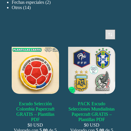
productos
2
Fechas especiales
2
14
productos
Otros
14
productos
Escudo Selección
PACK Escudo
Colombia Papercraft
Selecciones Mundialistas
GRATIS – Plantillas
Papercraft GRATIS –
PDF
Plantillas PDF
$0 USD
$0 USD
Valorado con
5.00
de 5
Valorado con
5.00
de 5