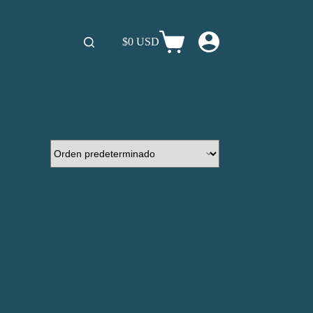
$0 USD
Carro
de
compra