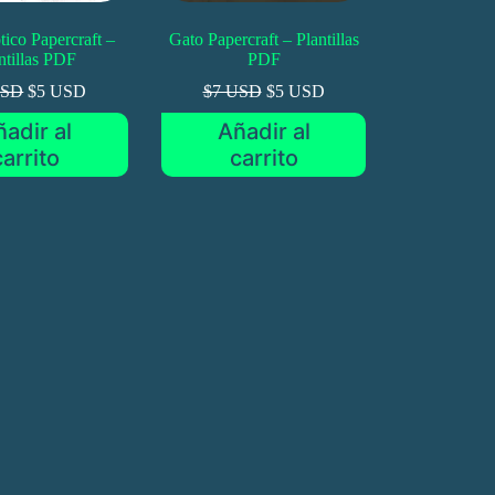
tico Papercraft –
Gato Papercraft – Plantillas
ntillas PDF
PDF
USD
$5 USD
$7 USD
$5 USD
adir al
Añadir al
carrito
carrito