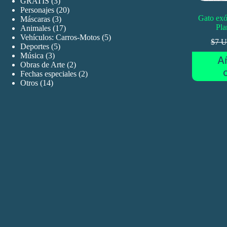
3
GRATIS
3
productos
20
Personajes
20
Gato exó
3
productos
Máscaras
3
Pla
productos
17
Animales
17
productos
5
Vehículos: Carros-Motos
5
$7 
5
productos
Deportes
5
3
productos
Música
3
Añ
productos
2
Obras de Arte
2
productos
2
Fechas especiales
2
14
productos
Otros
14
productos