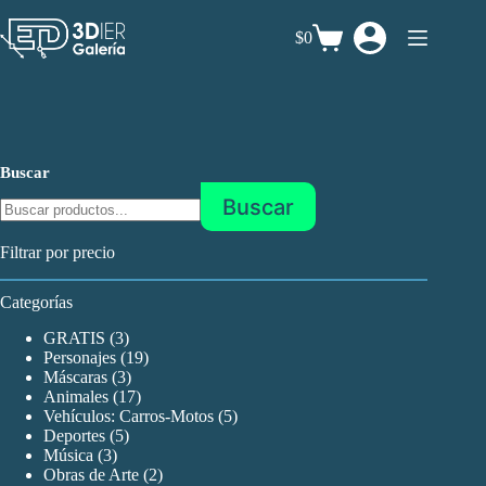
Saltar
al
$0
Carro
contenido
de
compra
Buscar
Buscar
Filtrar por precio
Categorías
3
GRATIS
3
productos
19
Personajes
19
3
productos
Máscaras
3
productos
17
Animales
17
productos
5
Vehículos: Carros-Motos
5
5
productos
Deportes
5
3
productos
Música
3
productos
2
Obras de Arte
2