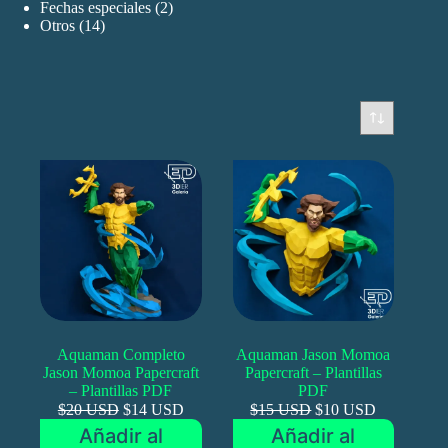
productos
2
Fechas especiales
2
14
productos
Otros
14
productos
Aquaman Completo
Aquaman Jason Momoa
Jason Momoa Papercraft
Papercraft – Plantillas
– Plantillas PDF
PDF
$20 USD
$14 USD
$15 USD
$10 USD
Añadir al
Añadir al